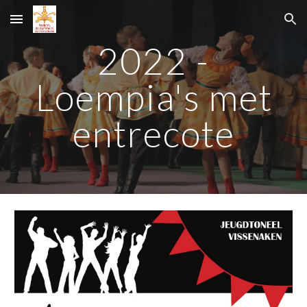
Skip to main content
Skip to navigation
202
2
-
Loempia's met
entrecote