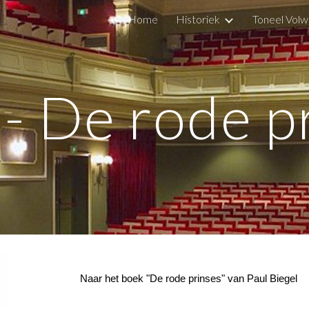
Home
Historiek
Toneel Vol
ip to main content
Skip to navigat
- De rode p
Naar het boek "De rode prinses" van Paul Biegel