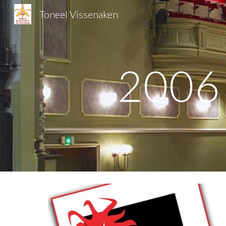
Toneel Vissenaken
Sk
200
6