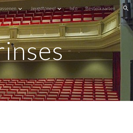
wassenen
Jeugdtoneel
Info
Bestel kaarten
ion
rinses